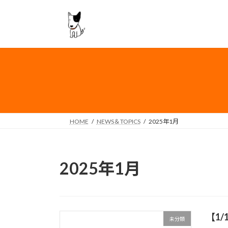
コ
ナ
ン
ビ
テ
ゲ
ン
ー
ツ
シ
へ
ョ
ス
ン
キ
に
ッ
移
プ
動
HOME
NEWS＆TOPICS
2025年1月
2025年1月
【1
未分類