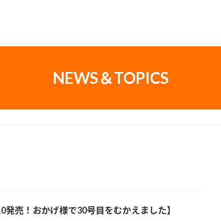
NEWS＆TOPICS
/10発売！おかげ様で30号目をむかえました】