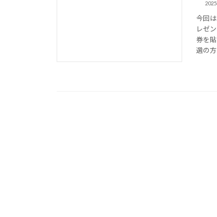
202
今回は
レゼン
券を貼
選の方に