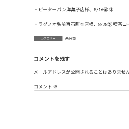
日
時
・ピーターパン洋菓子店様、8/16㊎ 休
:
・ラグノオ弘前百石町本店様、8/28㊌ 喫茶
未分類
カテゴリー
コメントを残す
メールアドレスが公開されることはありませ
コメント
※