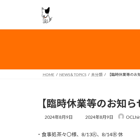
コ
ナ
ン
ビ
テ
ゲ
ン
ー
ツ
シ
へ
ョ
ス
ン
キ
に
ッ
移
プ
動
HOME
NEWS＆TOPICS
未分類
【臨時休業等のお
【臨時休業等のお知ら
最
2024年8月9日
2024年8月9日
OCLhir
終
更
・食事処茶々〇様、8/13㊋、8/14㊌ 休
新