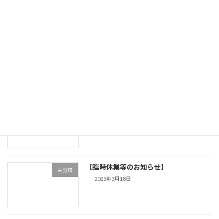
2025年5月10日
【アップルパイスタンプラリーの掲載商
未分類
品について】
2025年4月7日
【掲載内容の誤り】
未分類
2025年3月24日
【臨時休業等のお知らせ】
未分類
2025年3月18日