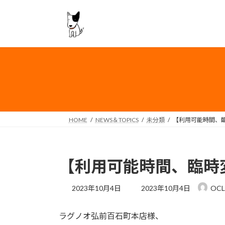
コ
ナ
ン
ビ
テ
ゲ
ン
ー
ツ
シ
へ
ョ
ス
ン
キ
に
ッ
移
プ
動
HOME
NEWS＆TOPICS
未分類
【利用可能時間、
【利用可能時間、臨時
最
2023年10月4日
2023年10月4日
OCLh
終
更
ラグノオ弘前百石町本店様、
新